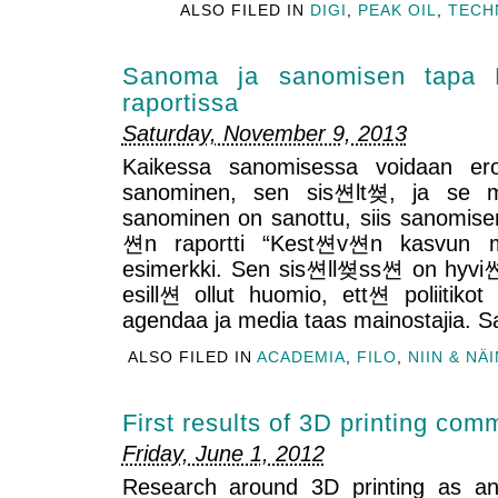
ALSO FILED IN
DIGI
,
PEAK OIL
,
TECH
Sanoma ja sanomisen tapa 
raportissa
Saturday, November 9, 2013
Kaikessa sanomisessa voidaan erot
sanominen, sen sis쎤lt쎶, ja se m
sanominen on sanottu, siis sanomis
쎤n raportti “Kest쎤v쎤n kasvun 
esimerkki. Sen sis쎤ll쎶ss쎤 on hyvi쎤
esill쎤 ollut huomio, ett쎤 poliitikot
agendaa ja media taas mainostajia. S
ALSO FILED IN
ACADEMIA
,
FILO
,
NIIN & NÄ
First results of 3D printing com
Friday, June 1, 2012
Research around 3D printing as 