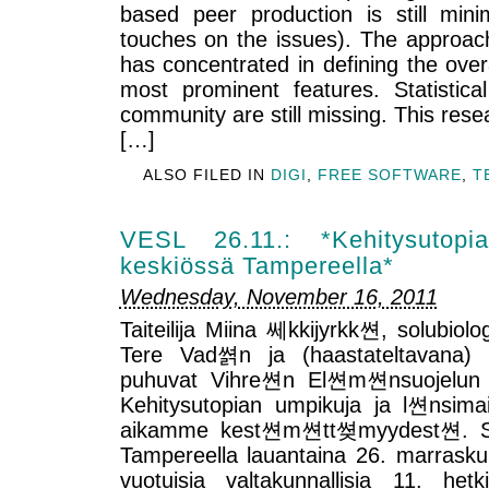
based peer production is still mini
touches on the issues). The approach
has concentrated in defining the ove
most prominent features. Statistica
community are still missing. This resea
[…]
ALSO FILED IN
DIGI
,
FREE SOFTWARE
,
T
VESL 26.11.: *Kehitysutop
keskiössä Tampereella*
Wednesday, November 16, 2011
Taiteilija Miina 쎄kkijyrkk쎤, solubiolog
Tere Vad쎩n ja (haastateltavana) k
puhuvat Vihre쎤n El쎤m쎤nsuojelun
Kehitysutopian umpikuja ja l쎤nsimai
aikamme kest쎤m쎤tt쎶myydest쎤. Se
Tampereella lauantaina 26. marrasku
vuotuisia valtakunnallisia 11. hetk