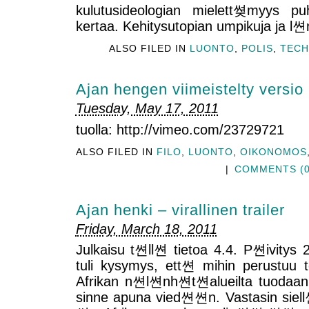
kulutusideologian mielett쎶myys pu
kertaa. Kehitysutopian umpikuja ja l쎤n
ALSO FILED IN
LUONTO
,
POLIS
,
TEC
Ajan hengen viimeistelty versio
Tuesday, May 17, 2011
tuolla: http://vimeo.com/23729721
ALSO FILED IN
FILO
,
LUONTO
,
OIKONOMOS
|
COMMENTS (0
Ajan henki – virallinen trailer
Friday, March 18, 2011
Julkaisu t쎤ll쎤 tietoa 4.4. P쎤ivitys 2
tuli kysymys, ett쎤 mihin perustuu
Afrikan n쎤l쎤nh쎤t쎤alueilta tuoda
sinne apuna vied쎤쎤n. Vastasin siell