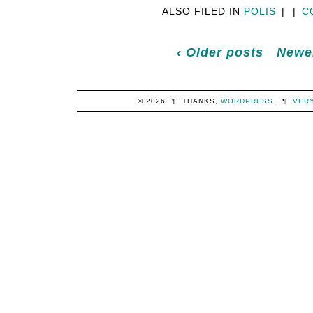
ALSO FILED IN
POLIS
|
|
C
‹ Older posts
Newer
© 2026
¶
THANKS,
WORDPRESS
.
¶
VER