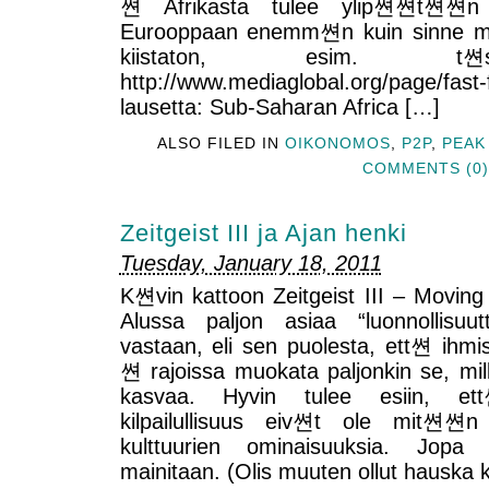
쎤 Afrikasta tulee ylip쎤쎤t쎤쎤n r
Eurooppaan enemm쎤n kuin sinne men
kiistaton, esim. t쎤
http://www.mediaglobal.org/page/f
lausetta: Sub-Saharan Africa […]
ALSO FILED IN
OIKONOMOS
,
P2P
,
PEAK
COMMENTS (0)
Zeitgeist III ja Ajan henki
Tuesday, January 18, 2011
K쎤vin kattoon Zeitgeist III – Moving
Alussa paljon asiaa “luonnollisuut
vastaan, eli sen puolesta, ett쎤 ihmi
쎤 rajoissa muokata paljonkin se, m
kasvaa. Hyvin tulee esiin, ett
kilpailullisuus eiv쎤t ole mit쎤쎤n
kulttuurien ominaisuuksia. Jopa
mainitaan. (Olis muuten ollut hauska 