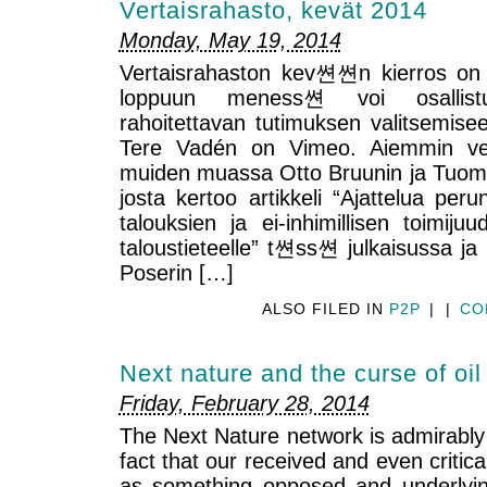
Vertaisrahasto, kevät 2014
Monday, May 19, 2014
Vertaisrahaston kev쎤쎤n kierros o
loppuun meness쎤 voi osallist
rahoitettavan tutimuksen valitsemisee
Tere Vadén on Vimeo. Aiemmin ver
muiden muassa Otto Bruunin ja Tuom
josta kertoo artikkeli “Ajattelua pe
talouksien ja ei-inhimillisen toimijuud
taloustieteelle” t쎤ss쎤 julkaisussa j
Poserin […]
ALSO FILED IN
P2P
|
|
CO
Next nature and the curse of oil
Friday, February 28, 2014
The Next Nature network is admirably
fact that our received and even critic
as something opposed and underlying