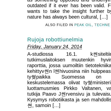
outdated if it ever has been valid. Fo
wants to take the insight further b
nature has always been cultural, […]
ALSO FILED IN
PEAK OIL
,
TECHNE
Rujoja robottiunelmia
Friday, January 24, 2014
A-studiossa 16.1. k쎤sitelti
tutkimuslaitoksen muutenkin hyvi
raporttia, jossa uumoiltiin tietotekniika
kehittyv쎤n l쎤hivuosina niin hulppeas
ty쎶paikka Suomessa on uh
keskustelemassa olivat ty쎶ministe
luottamusmies Pirkko Valtanen, vas
tutkija Paavo J쎤rvensivu ja tulevaisuu
Kysymys robotiikasta ja sen mahdolli
쎤, samoin […]