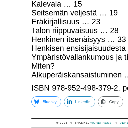
Kalevala … 15
Seitsemän veljestä … 19
Eräkirjallisuus … 23
Talon riippuvaisuus … 28
Henkinen itsenäisyys … 33
Henkisen ensisijaisuudesta
Ympäristövallankumous ja 
Miten?
Alkuperäiskansaistuminen 
ISBN 978-952-498-379-2, p
Bluesky
LinkedIn
Copy
© 2026
¶
THANKS,
WORDPRESS
.
¶
VER