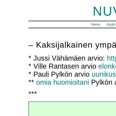
NU
Home
Audio
– Kaksijalkainen ymp
* Jussi Vähämäen arvio:
htt
* Ville Rantasen arvio
elonk
* Pauli Pylkön arvio
uunikus
**
omia huomioitani
Pylkön a
***