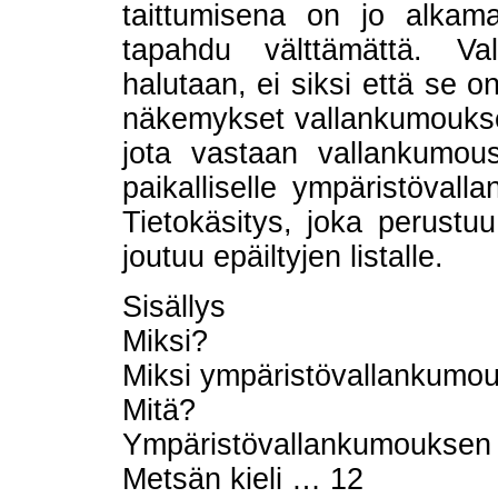
taittumisena on jo alkama
tapahdu välttämättä. V
halutaan, ei siksi että se 
näkemykset vallankumoukses
jota vastaan vallankumou
paikalliselle ympäristövalla
Tietokäsitys, joka perustuu
joutuu epäiltyjen listalle.
Sisällys
Miksi?
Miksi ympäristövallankumo
Mitä?
Ympäristövallankumouksen 
Metsän kieli … 12