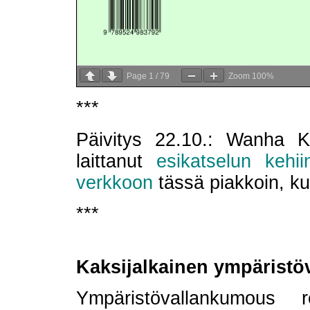
Page
1
/
79
Zoom
100%
***
Päivitys 22.10.: Wanha K
laittanut
esikatselun kehii
verkkoon
tässä piakkoin, k
***
Kaksijalkainen ympärist
Ympäristövallankumous r