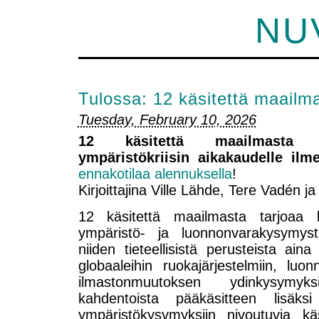
NU
Tulossa: 12 käsitettä maailm
Tuesday, February 10, 2026
12 käsitettä maailmasta K
ympäristökriisin aikakaudelle ilm
ennakotilaa alennuksella
!
Kirjoittajina Ville Lähde, Tere Vadén 
12 käsitettä maailmasta tarjoaa 
ympäristö- ja luonnonvarakysymys
niiden tieteellisistä perusteista ai
globaaleihin ruokajärjestelmiin, luo
ilmastonmuutoksen ydinkysymyk
kahdentoista pääkäsitteen lisäksi
ympäristökysymyksiin nivoutuvia kä