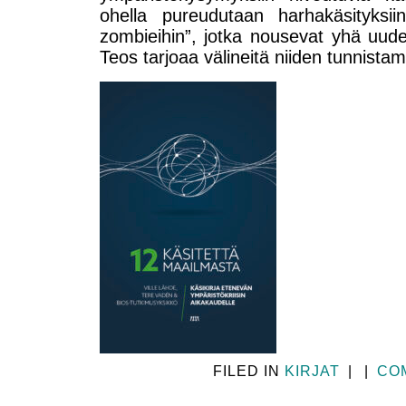
ohella pureudutaan harhakäsityksii
zombieihin”, jotka nousevat yhä uud
Teos tarjoaa välineitä niiden tunnistam
FILED IN
KIRJAT
|
|
CO