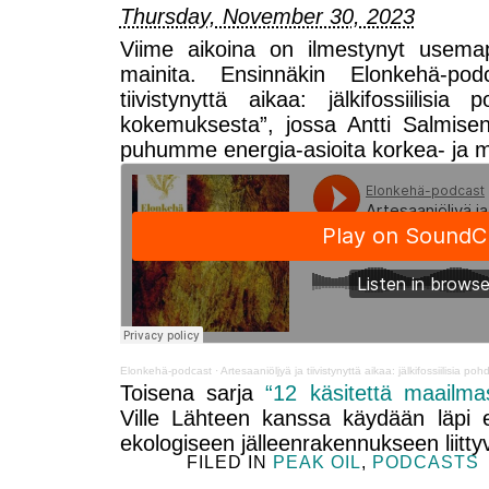
Thursday, November 30, 2023
Viime aikoina on ilmestynyt usemap
mainita. Ensinnäkin Elonkehä-podc
tiivistynyttä aikaa: jälkifossiilisia
kokemuksesta”, jossa Antti Salmise
puhumme energia-asioita korkea- ja ma
Elonkehä-podcast
·
Artesaaniöljyä ja tiivistynyttä aikaa: jälkifossiilisia 
Toisena sarja
“12 käsitettä maailma
Ville Lähteen kanssa käydään läpi e
ekologiseen jälleenrakennukseen liittyv
FILED IN
PEAK OIL
,
PODCASTS