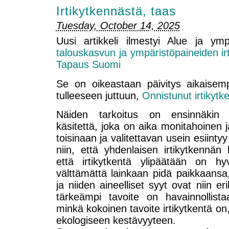
Irtikytkennästä, taas
Tuesday, October 14, 2025
Uusi artikkeli ilmestyi Alue ja ym
talouskasvun ja ympäristöpaineiden ir
Tapaus Suomi
Se on oikeastaan päivitys aikaise
tulleeseen juttuun,
Onnistunut irtikyt
Näiden tarkoitus on ensinnäkin s
käsitettä, joka on aika monitahoinen j
toisinaan ja valitettavan usein esiinty
niin, että yhdenlaisen irtikytkennän 
että irtikytkentä ylipäätään on 
välttämättä lainkaan pidä paikkaansa, 
ja niiden aineelliset syyt ovat niin er
tärkeämpi tavoite on havainnollist
minkä kokoinen tavoite irtikytkentä on, 
ekologiseen kestävyyteen.