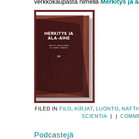
verkkokaupasta nimellä
Merkitys ja a
FILED IN
FILO
,
KIRJAT
,
LUONTO
,
NAFT
SCIENTIA
|
|
COMME
Podcastejä