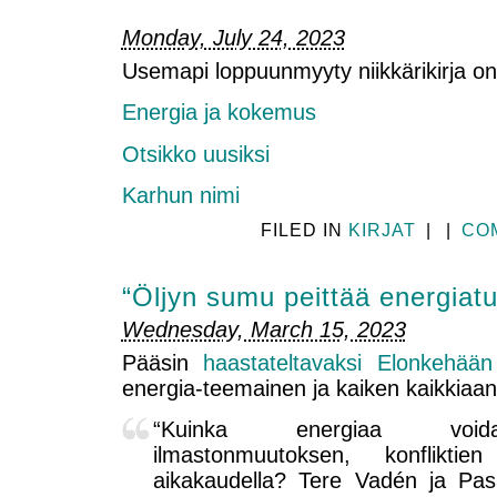
Monday, July 24, 2023
Usemapi loppuunmyyty niikkärikirja o
Energia ja kokemus
Otsikko uusiksi
Karhun nimi
FILED IN
KIRJAT
|
|
CO
“Öljyn sumu peittää energiat
Wednesday, March 15, 2023
Pääsin
haastateltavaksi Elonkehään
energia-teemainen ja kaiken kaikkiaan
“Kuinka energiaa voi
ilmastonmuutoksen, konfliktien
aikakaudella? Tere Vadén ja Pasi