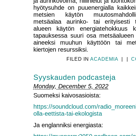
ja aurinkovoima, hiilinielut ja luonto
hyötysuhde on puuenergialla kaikke
metsien käytön muutosmahdollis
metsäalaa aurinko- tai erityisesti 
alueen käytön energiatehokkuus ka
tapauksessa suuri osa metsäalueen
aineeksi muuhun käyttöön tai me
kiertojen resurssiksi.
FILED IN
ACADEMIA
|
|
C
Syyskauden podcasteja
Monday, December 5, 2022
Suomeksi kaivosasioista:
https://soundcloud.com/radio_moreeni
olla-eettista-tai-ekologista
Ja englanniksi energiasta: