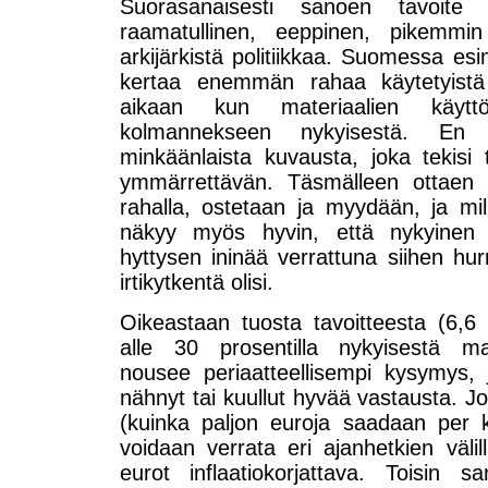
Suorasanaisesti sanoen tavoite on
raamatullinen, eeppinen, pikemmin ti
arkijärkistä politiikkaa. Suomessa esi
kertaa enemmän rahaa käytetyistä
aikaan kun materiaalien käytt
kolmannekseen nykyisestä. En
minkäänlaista kuvausta, joka tekisi 
ymmärrettävän. Täsmälleen ottaen m
rahalla, ostetaan ja myydään, ja mil
näkyy myös hyvin, että nykyinen i
hyttysen ininää verrattuna siihen hurr
irtikytkentä olisi.
Oikeastaan tuosta tavoitteesta (6
alle 30 prosentilla nykyisestä mat
nousee periaatteellisempi kysymys
nähnyt tai kuullut hyvää vastausta. Jo
(kuinka paljon euroja saadaan per kä
voidaan verrata eri ajanhetkien välill
eurot inflaatiokorjattava. Toisin 