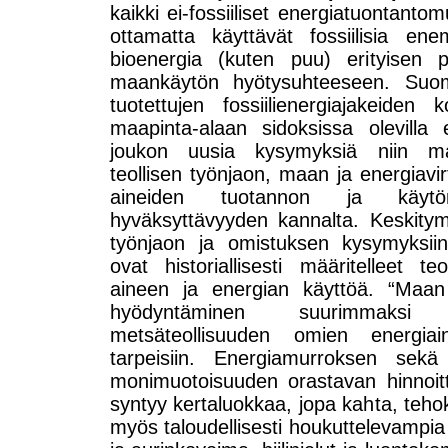
kaikki ei-fossiiliset energiatuontant
ottamatta käyttävät fossiilisia e
bioenergia (kuten puu) erityisen p
maankäytön hyötysuhteeseen. Suome
tuotettujen fossiilienergiajakeiden 
maapinta-alaan sidoksissa olevilla 
joukon uusia kysymyksiä niin ma
teollisen työnjaon, maan ja energiavi
aineiden tuotannon ja käytö
hyväksyttävyyden kannalta. Keskitymm
työnjaon ja omistuksen kysymyksiin
ovat historiallisesti määritelleet te
aineen ja energian käyttöä. “Maan
hyödyntäminen suurimmaksi
metsäteollisuuden omien energiain
tarpeisiin. Energiamurroksen sekä 
monimuotoisuuden orastavan hinnoit
syntyy kertaluokkaa, jopa kahta, teho
myös taloudellisesti houkuttelevampia 