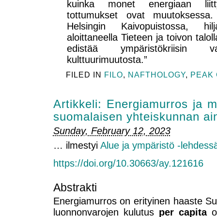
kuinka monet energiaan liit
tottumukset ovat muutoksessa. 
Helsingin Kaivopuistossa, hilj
aloittaneella Tieteen ja toivon talol
edistää ympäristökriisin 
kulttuurimuutosta.”
FILED IN
FILO
,
NAFTHOLOGY
,
PEAK 
Artikkeli: Energiamurros ja m
suomalaisen yhteiskunnan a
Sunday, February 12, 2023
… ilmestyi
Alue ja ympäristö -lehdess
https://doi.org/10.30663/ay.121616
Abstrakti
Energiamurros on erityinen haaste Su
luonnonvarojen kulutus
per capita
on