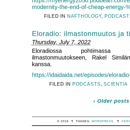
https://myenergy2050.podbean.com/e/
modernity-the-end-of-cheap-energy
FILED IN
NAFTHOLOGY
,
PODCAST
Eloradio: ilmastonmuutos ja t
Thursday, July 7, 2022
Eloradiossa pohtimassa t
ilmastonmuutokseen, Rakel Similä
kanssa.
https://idaidaida.net/episodes/eloradi
FILED IN
PODCASTS
,
SCIENTIA
‹ Older posts
© 2026
¶
THANKS,
WORDPRESS
.
¶
VER