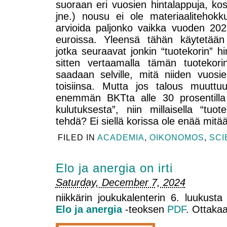
suoraan eri vuosien hintalappuja, kos
jne.) nousu ei ole materiaalitehok
arvioida paljonko vaikka vuoden 2
euroissa. Yleensä tähän käytetään e
jotka seuraavat jonkin “tuotekorin” 
sitten vertaamalla tämän tuotekor
saadaan selville, mitä niiden vuos
toisiinsa. Mutta jos talous muuttu
enemmän BKTta alle 30 prosentilla 
kulutuksesta”, niin millaisella “tuote
tehdä? Ei siellä korissa ole enää mitää
FILED IN
ACADEMIA
,
OIKONOMOS
,
SCI
Elo ja anergia on irti
Saturday, December 7, 2024
niikkärin joukukalenterin 6. luukusta 
Elo ja anergia
-teoksen
PDF
. Ottakaa