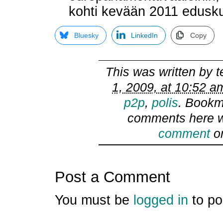
kohti kevään 2011 edusku
Bluesky
LinkedIn
Copy
This was written by
t
1, 2009, at 10:52 a
p2p
,
polis
. Bookm
comments here w
comment
or
Post a Comment
You must be
logged in
to po