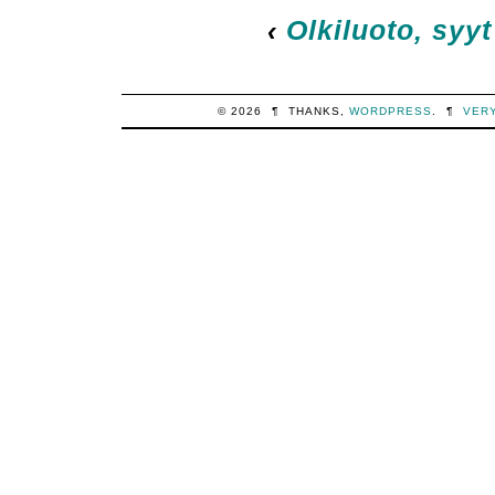
‹
Olkiluoto, syy
© 2026
¶
THANKS,
WORDPRESS
.
¶
VER