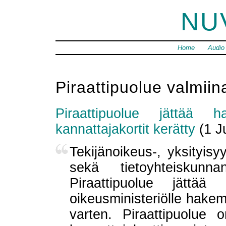
NU
Home
Audio
Piraattipuolue valmiin
Piraattipuolue jättää h
kannattajakortit kerätty
(1 J
Tekijänoikeus-, yksityis
sekä tietoyhteiskunna
Piraattipuolue jättä
oikeusministeriölle hake
varten. Piraattipuolue 