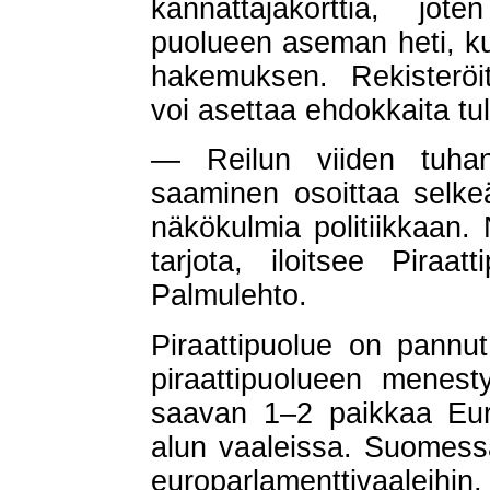
kannattajakorttia, jot
puolueen aseman heti, kun
hakemuksen. Rekisteröi
voi asettaa ehdokkaita tu
— Reilun viiden tuhan
saaminen osoittaa selke
näkökulmia politiikkaan. 
tarjota, iloitsee Piraa
Palmulehto.
Piraattipuolue on pannut
piraattipuolueen menesty
saavan 1–2 paikkaa Eur
alun vaaleissa. Suomessa 
europarlamenttivaaleihi