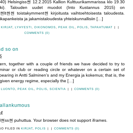
-40) Helsingiss쎤 12.2.2015 Kallion Kulttuurikammarissa klo 19.30
inki). Talouden uudet muodot (Into Kustannus 2015) on
is쎤lt쎤쎤 toistakymment쎤 kirjoitusta vaihtoehtoisesta taloudesta.
pankeista ja jakamistaloudesta yhteiskunnallisiin […]
,
KIRJAT
,
LYHYESTI
,
OIKONOMOS
,
PEAK OIL
,
POLIS
,
TAPAHTUMAT
|
|
COMMENTS (0)
nd so on
5
rn, together with a couple of friends we have decided to try to
inar or club or reading circle or whatever on a certain set of
earing in Antti Salminen’s and my Energia ja kokemus; that is, the
 given energy regime, especially the […]
N
LUONTO
,
PEAK OIL
,
POLIS
,
SCIENTIA
|
|
COMMENTS (0)
vallankumous
14
s쎤 puhuttua. Your browser does not support iframes.
SO FILED IN
KIRJAT
,
POLIS
|
|
COMMENTS (0)