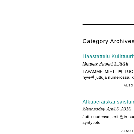
Category Archive
Haastattelu Kullttuur
Monday, August 1, 2016
TAPAMME MIETTI쎄 LUONT
hyvi쎤 juttuja numerossa, ku
ALSO
Alkuperäiskansaistum
Wednesday, April 6, 2016
Juttu uudessa, eritt쎤in s
syntytieto
ALSO F