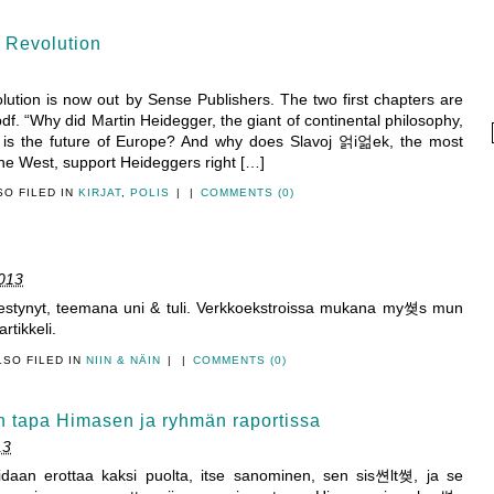
 Revolution
ution is now out by Sense Publishers. The two first chapters are
pdf. “Why did Martin Heidegger, the giant of continental philosophy,
er is the future of Europe? And why does Slavoj 얽i얾ek, the most
he West, support Heideggers right […]
SO FILED IN
KIRJAT
,
POLIS
|
|
COMMENTS (0)
013
mestynyt, teemana uni & tuli. Verkkoekstroissa mukana my쎶s mun
rtikkeli.
LSO FILED IN
NIIN & NÄIN
|
|
COMMENTS (0)
 tapa Himasen ja ryhmän raportissa
13
daan erottaa kaksi puolta, itse sanominen, sen sis쎤lt쎶, ja se