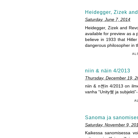
Heidegger, Zizek and
Saturday, June 7, 2014
Heidegger, Zizek and Revol
available for preview as a 
believe in 1933 that Hitl
dangerous philosopher in t
AL
niin & näin 4/2013
Thursday, December 19, 2
niin & n쎤in 4/2013 on il
vanha “Unity쎶 ja subjekti”-a
A
Sanoma ja sanomisen
Saturday, November 9, 20
Kaikessa sanomisessa voi