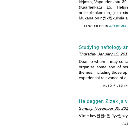
kirjasto, Vapaudenkatu 39
(Kaarlenkatu 15, Hels
artikkelikokoelma, joka s
Mukana on n쎤k쎶kulmia aika
ALSO FILED IN
ACADEMIA
Studying naftology a
Thursday, January 15, 201
Dear to-whom-it-may-conce
organise some sort of sem
themes, including those app
experiential relevance of a
ALSO FILED I
Heidegger, Zizek ja 
Sunday, November 30, 20
Viime kev쎤쎤n쎤 Jyv쎤skyl쎤s
AL