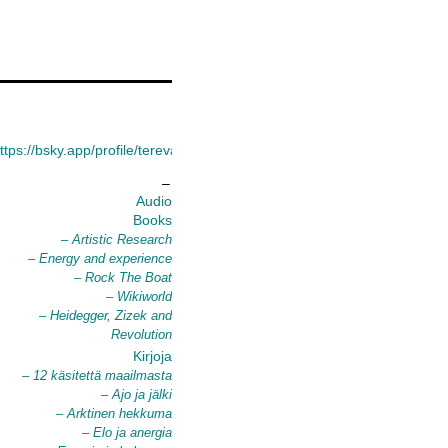
ttps://bsky.app/profile/terevaden.net
–
Audio
Books
– Artistic Research
– Energy and experience
– Rock The Boat
– Wikiworld
– Heidegger, Zizek and
Revolution
Kirjoja
– 12 käsitettä maailmasta
– Ajo ja jälki
– Arktinen hekkuma
– Elo ja anergia