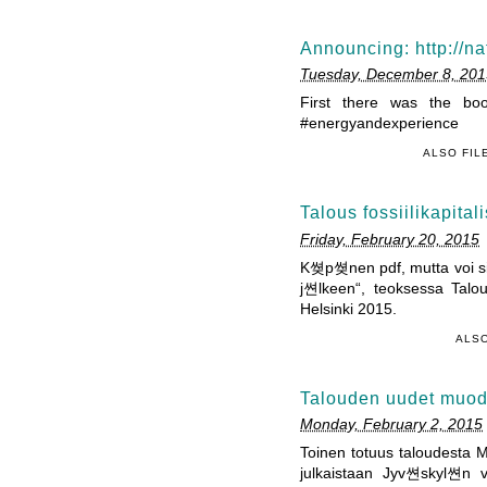
Announcing: http://na
Tuesday, December 8, 201
First there was the book
#energyandexperience
ALSO FIL
Talous fossiilikapital
Friday, February 20, 2015
K쎶p쎶nen pdf, mutta voi si
j쎤lkeen“, teoksessa Talou
Helsinki 2015.
ALSO
Talouden uudet muod
Monday, February 2, 2015
Toinen totuus taloudesta M
julkaistaan Jyv쎤skyl쎤n 