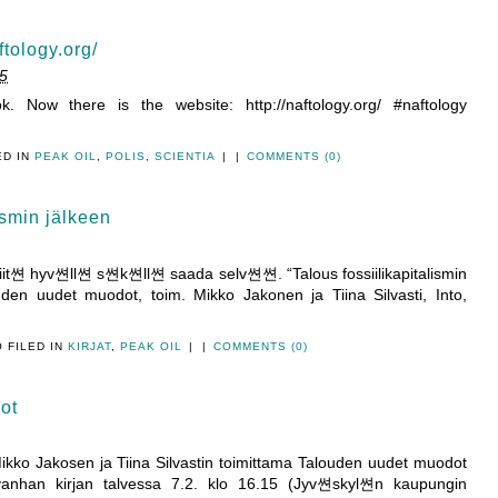
ftology.org/
5
. Now there is the website: http://naftology.org/ #naftology
ED IN
PEAK OIL
,
POLIS
,
SCIENTIA
|
|
COMMENTS (0)
ismin jälkeen
it쎤 hyv쎤ll쎤 s쎤k쎤ll쎤 saada selv쎤쎤. “Talous fossiilikapitalismin
den uudet muodot, toim. Mikko Jakonen ja Tiina Silvasti, Into,
 FILED IN
KIRJAT
,
PEAK OIL
|
|
COMMENTS (0)
ot
ikko Jakosen ja Tiina Silvastin toimittama Talouden uudet muodot
vanhan kirjan talvessa 7.2. klo 16.15 (Jyv쎤skyl쎤n kaupungin