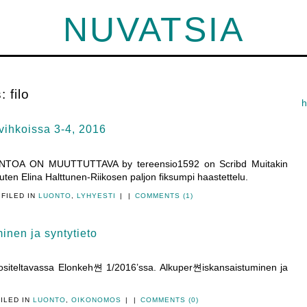
NUVATSIA
s:
filo
h
ivihkoissa 3-4, 2016
OA ON MUUTTUTTAVA by tereensio1592 on Scribd Muitakin
ten Elina Halttunen-Riikosen paljon fiksumpi haastettelu.
 FILED IN
LUONTO
,
LYHYESTI
|
|
COMMENTS (1)
inen ja syntytieto
uositeltavassa Elonkeh쎤 1/2016’ssa. Alkuper쎤iskansaistuminen ja
ILED IN
LUONTO
,
OIKONOMOS
|
|
COMMENTS (0)