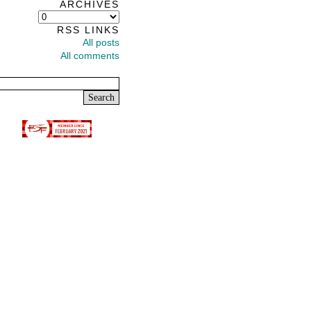
ARCHIVES
arkisto
–
RSS LINKS
archives
All posts
All comments
Search
for: