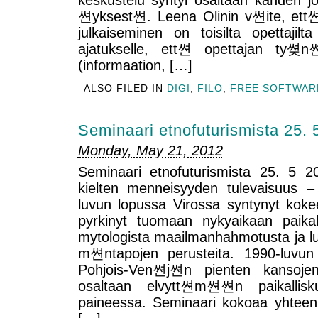
keskustelu syntyi osaltaan kahden
쎤yksest쎤. Leena Olinin v쎤ite, ett쎤
julkaiseminen on toisilta opettajilt
ajatukselle, ett쎤 opettajan ty쎶
(informaation, […]
ALSO FILED IN
DIGI
,
FILO
,
FREE SOFTWAR
Seminaari etnofuturismista 25. 
Monday, May 21, 2012
Seminaari etnofuturismista 25. 5 2
kielten menneisyyden tulevaisuus –
luvun lopussa Virossa syntynyt kokeel
pyrkinyt tuomaan nykyaikaan paikalli
mytologista maailmanhahmotusta ja lu
m쎤ntapojen perusteita. 1990-luvun 
Pohjois-Ven쎤j쎤n pienten kansoje
osaltaan elvytt쎤m쎤쎤n paikalliskult
paineessa. Seminaari kokoaa yhteen e