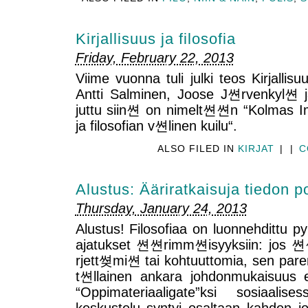
Kirjallisuus ja filosofia
Friday, February 22, 2013
Viime vuonna tuli julki teos Kirjallisuus
Antti Salminen, Joose J쎤rvenkyl쎤 
juttu siin쎤 on nimelt쎤쎤n “Kolmas Imp
ja filosofian v쎤linen kuilu“.
ALSO FILED IN
KIRJAT
|
|
C
Alustus: Ääriratkaisuja tiedon po
Thursday, January 24, 2013
Alustus! Filosofiaa on luonnehdittu p
ajatukset 쎤쎤rimm쎤isyyksiin: jos 
rjett쎶mi쎤 tai kohtuuttomia, sen pare
t쎤llainen ankara johdonmukaisuus 
“Oppimateriaaligate”ksi sosiaali