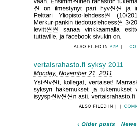
vaan. Ensimm쎤inen rahaston tukema 
쎤 on ilmestynyt pari hyv쎤쎤 ja in
Pelttari Yliopisto-lehdess쎤 (10
Merkur-pankin tiedotuslehdess쎤 3/201
levitt쎤쎤 sanaa vinkkaamalla esitte
tuttaville, ja facebook-sivukin on.
ALSO FILED IN
P2P
|
|
CO
vertaisrahasto.fi syksy 2011
Monday, November 21, 2011
Yst쎤v쎤t, kollegat, vertaiset! Marrask
syksyn hakemukset ja tukemukset vi
isyysp쎤iv쎤쎤n asti. vertaisrahasto.fi
ALSO FILED IN
|
|
COMM
‹ Older posts
Newer