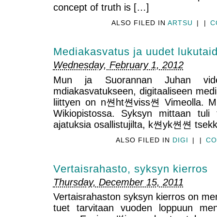
concept of truth is […]
ALSO FILED IN
ARTSU
|
|
C
Mediakasvatus ja uudet lukutaid
Wednesday, February 1, 2012
Mun ja Suorannan Juhan video
mdiakasvatukseen, digitaaliseen mediaa
liittyen on n쎤ht쎤viss쎤 Vimeolla. M
Wikiopistossa. Syksyn mittaan tuli t
ajatuksia osallistujilta, k쎤yk쎤쎤 tsek
ALSO FILED IN
DIGI
|
|
CO
Vertaisrahasto, syksyn kierros
Thursday, December 15, 2011
Vertaisrahaston syksyn kierros on m
tuet tarvitaan vuoden loppuun m