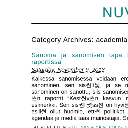
NU
Category Archives:
academia
Sanoma ja sanomisen tapa 
raportissa
Saturday, November 9, 2013
Kaikessa sanomisessa voidaan erot
sanominen, sen sis쎤lt쎶, ja se m
sanominen on sanottu, siis sanomis
쎤n raportti “Kest쎤v쎤n kasvun 
esimerkki. Sen sis쎤ll쎶ss쎤 on hyvi쎤
esill쎤 ollut huomio, ett쎤 poliitikot
agendaa ja media taas mainostajia. S
ALSO FILED IN
FILO
,
NIIN & NÄIN
,
POLIS
,
S