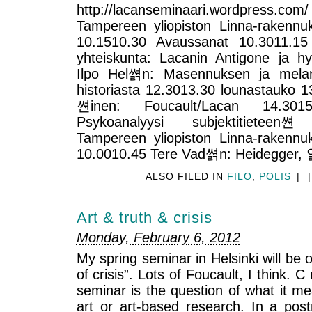
http://lacanseminaari.wordpress.c
Tampereen yliopiston Linna-rakenn
10.1510.30 Avaussanat 10.3011.15
yhteiskunta: Lacanin Antigone ja h
Ilpo Hel쎩n: Masennuksen ja melank
historiasta 12.3013.30 lounastauko
쎤inen: Foucault/Lacan 14.301
Psykoanalyysi subjektitieteen
Tampereen yliopiston Linna-rakenn
10.0010.45 Tere Vad쎩n: Heidegger, 
ALSO FILED IN
FILO
,
POLIS
|
|
Art & truth & crisis
Monday, February 6, 2012
My spring seminar in Helsinki will be o
of crisis”. Lots of Foucault, I think. C
seminar is the question of what it me
art or art-based research. In a po