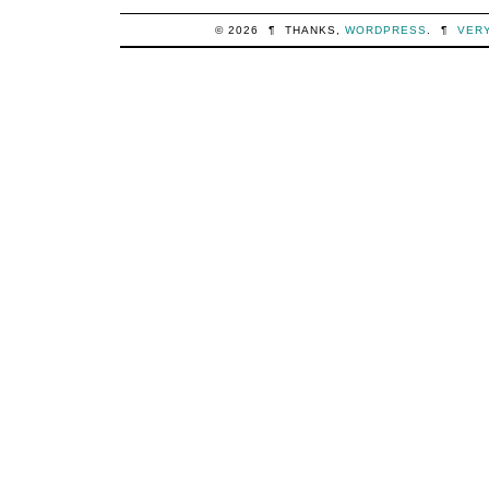
© 2026
¶
THANKS,
WORDPRESS
.
¶
VER