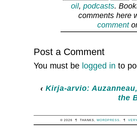
oil
,
podcasts
. Boo
comments here w
comment
or
Post a Comment
You must be
logged in
to po
‹
Kirja-arvio: Auzanneau
the 
© 2026
¶
THANKS,
WORDPRESS
.
¶
VER