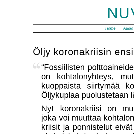
NU
Home
Audio
Öljy koronakriisin en
“Fossiilisten polttoaineiden
on kohtalonyhteys, mutt
kuoppaista siirtymää koh
Öljykuplaa puolustetaan l
Nyt koronakriisi on mu
joka voi muuttaa kohtalon
kriisit ja ponnistelut eiv