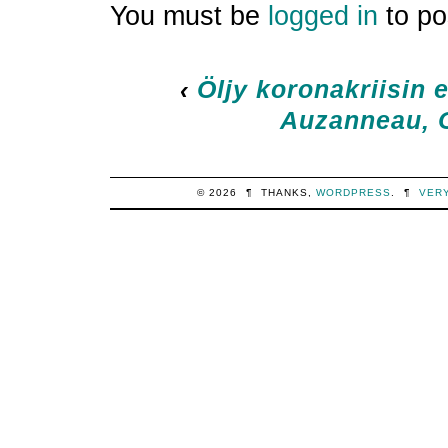
You must be
logged in
to po
‹
Öljy koronakriisin
Auzanneau, O
© 2026
¶
THANKS,
WORDPRESS
.
¶
VER