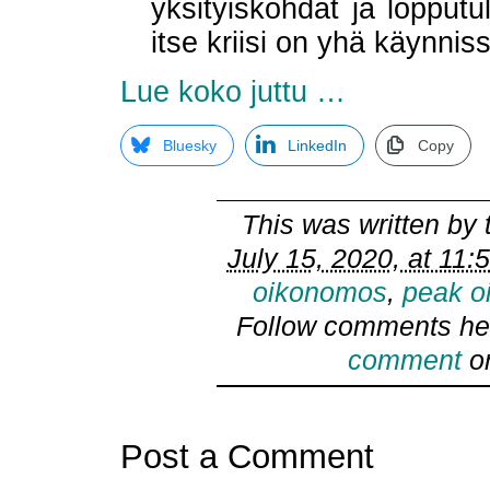
yksityiskohdat ja lopputu
itse kriisi on yhä käynniss
Lue koko juttu …
Bluesky
LinkedIn
Copy
This was written by
July 15, 2020, at 11:
oikonomos
,
peak oi
Follow comments he
comment
or
Post a Comment