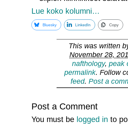
Lue koko kolumni…
Bluesky
LinkedIn
Copy
This was written 
November 28, 201
nafthology
,
peak o
permalink
. Follow 
feed
.
Post a com
Post a Comment
You must be
logged in
to po