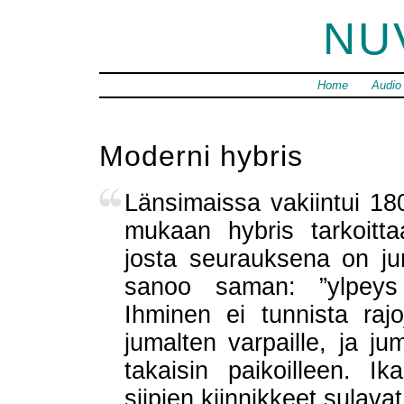
NU
Home
Audio
Moderni hybris
Länsimaissa vakiintui 180
mukaan hybris tarkoitta
josta seurauksena on ju
sanoo saman: ”ylpeys
Ihminen ei tunnista raj
jumalten varpaille, ja ju
takaisin paikoilleen. I
siipien kiinnikkeet sulav