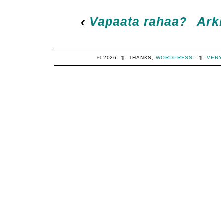
‹
Vapaata rahaa?
Ark
© 2026
¶
THANKS,
WORDPRESS
.
¶
VER