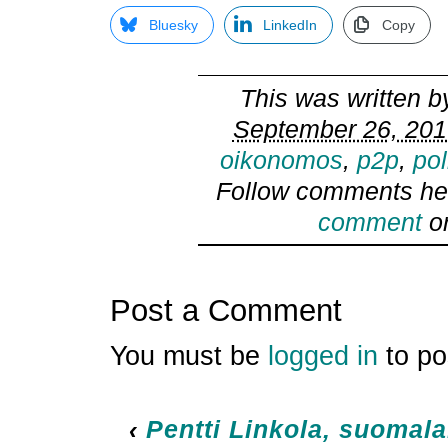
Bluesky
LinkedIn
Copy
This was written 
September 26, 201
oikonomos
,
p2p
,
pol
Follow comments he
comment
or
Post a Comment
You must be
logged in
to po
‹
Pentti Linkola, suomalai