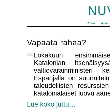
NU
Home
Audio
Vapaata rahaa?
Lokakuun ensimmäise
Katalonian itsenäisyy
valtiovarainministeri
Espanjalla on suunnitel
taloudellisten resurssien
katalonialaiset luovu ään
Lue koko juttu…