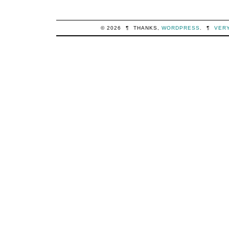
© 2026
¶
THANKS,
WORDPRESS
.
¶
VER