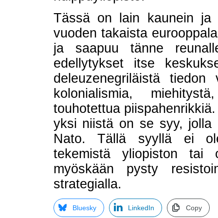
Tässä on lain kaunein ja
vuoden takaista eurooppalais
ja saapuu tänne reunall
edellytykset itse keskuk
deleuzenegriläistä tiedon 
kolonialismia, miehity
touhotettua piispahenrikkiä.
yksi niistä on se syy, joll
Nato. Tällä syyllä ei ol
tekemistä yliopiston tai
myöskään pysty resistoim
strategialla.
Bluesky
LinkedIn
Copy