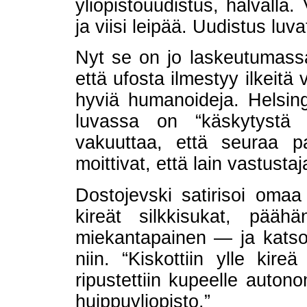
yliopistouudistus, halvalla.
ja viisi leipää. Uudistus luv
Nyt se on jo laskeutumassa,
että ufosta ilmestyy ilkeitä 
hyviä humanoideja. Helsing
luvassa on “käskytystä y
vakuuttaa, että seuraa 
moittivat, että lain vastust
Dostojevski satirisoi omaa 
kireät silkkisukat, päähä
miekantapainen — ja katso:
niin. “Kiskottiin ylle kireä
ripustettiin kupeelle auton
huippuyliopisto.”