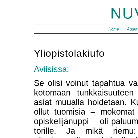
NU
Home
Audio
Yliopistolakiufo
Aviisissa
:
Se olisi voinut tapahtua vai
kotomaan tunkkaisuuteen 
asiat muualla hoidetaan. K
ollut tuomisia – mokomat
opiskelijanuppi – oli palu
torille. Ja mikä riemu: