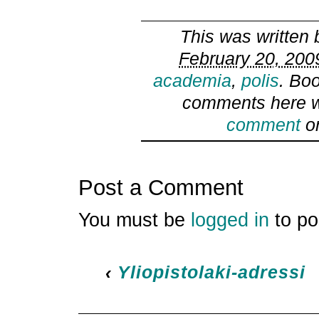
This was written
February 20, 200
academia
,
polis
. Bo
comments here w
comment
or
Post a Comment
You must be
logged in
to po
‹
Yliopistolaki-adressi