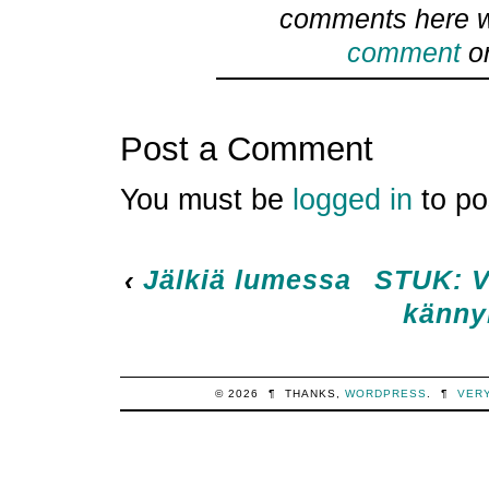
comments here w
comment
or
Post a Comment
You must be
logged in
to po
‹
Jälkiä lumessa
STUK: V
känny
© 2026
¶
THANKS,
WORDPRESS
.
¶
VER