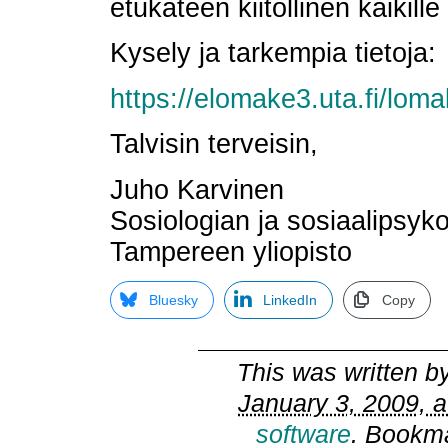
etukäteen kiitollinen kaikille o
Kysely ja tarkempia tietoja:
https://elomake3.uta.fi/lom
Talvisin terveisin,
Juho Karvinen
Sosiologian ja sosiaalipsyko
Tampereen yliopisto
Bluesky
LinkedIn
Copy
This was written b
January 3, 2009, a
software
. Bookm