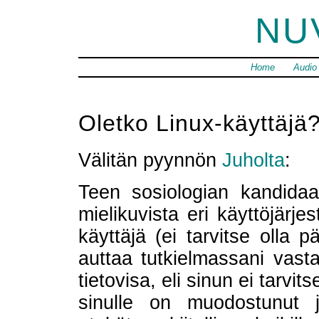
NU
Home
Audio
Oletko Linux-käyttäjä
Välitän pyynnön
Juholta
:
Teen sosiologian kandidaat
mielikuvista eri käyttöjärje
käyttäjä (ei tarvitse olla p
auttaa tutkielmassani vast
tietovisa, eli sinun ei tarvi
sinulle on muodostunut j