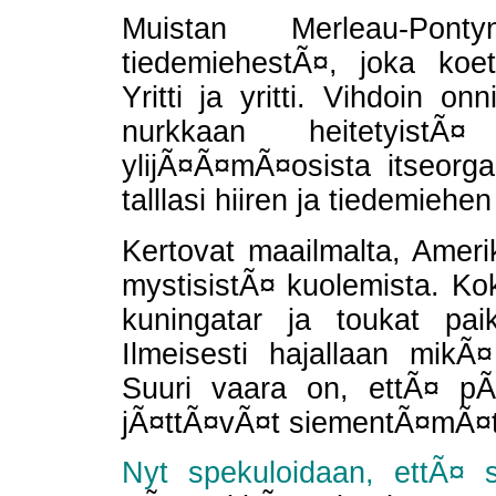
Muistan Merleau-Pont
tiedemiehestÃ¤, joka koet
Yritti ja yritti. Vihdoin o
nurkkaan heitetyistÃ
ylijÃ¤Ã¤mÃ¤osista itseorga
talllasi hiiren ja tiedemieh
Kertovat maailmalta, Ameri
mystisistÃ¤ kuolemista. Ko
kuningatar ja toukat pai
Ilmeisesti hajallaan mikÃ
Suuri vaara on, ettÃ¤ pÃ
jÃ¤ttÃ¤vÃ¤t siementÃ¤mÃ¤tt
Nyt spekuloidaan, ettÃ¤ 