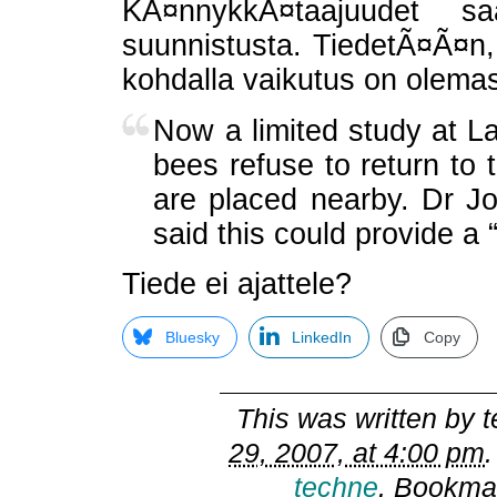
KÃ¤nnykkÃ¤taajuudet saa
suunnistusta. TiedetÃ¤Ã¤n, 
kohdalla vaikutus on olema
Now a limited study at L
bees refuse to return to
are placed nearby. Dr Jo
said this could provide a 
Tiede ei ajattele?
Bluesky
LinkedIn
Copy
This was written by
t
29, 2007, at 4:00 pm
techne
. Bookma