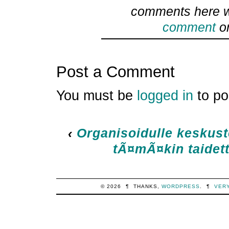
comments here w
comment
or
Post a Comment
You must be
logged in
to po
‹
Organisoidulle keskust
tÃ¤mÃ¤kin taidetta
© 2026
¶
THANKS,
WORDPRESS
.
¶
VER