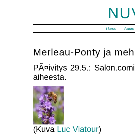
NU
Home
Audio
Merleau-Ponty ja mehi
PÃ¤ivitys 29.5.: Salon.com
aiheesta.
(Kuva
Luc Viatour
)