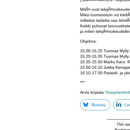
MitÃ¤ ovat tekijÃ¤noikeude
Miksi tuomioistuin voi kiel
millaista taidetta saa tehd
Kaikki puhuvat luovuudesta 
ja miten tekijÃ¤noikeudelli
Ohjelma:
15.00-15.20 Tuomas Mylly 
15.20-15.35 Tuomas Mylly:
15.35-15.50 Marko Karo: K
15.50-16.10 Jukka Kemppin
16.10-17.00 Paneeli- ja yleis
***
Arvio kirjasta
Ylioppilasleh
Bluesky
Li
This wa
Bookmar