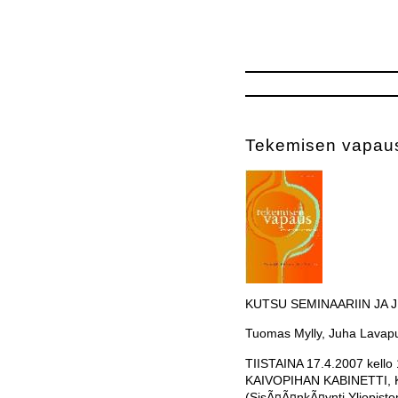
Tekemisen vapau
KUTSU SEMINAARIIN JA 
Tuomas Mylly, Juha Lavap
TIISTAINA 17.4.2007 kello
KAIVOPIHAN KABINETTI, Ka
(SisÃ¤Ã¤nkÃ¤ynti Yliopisto