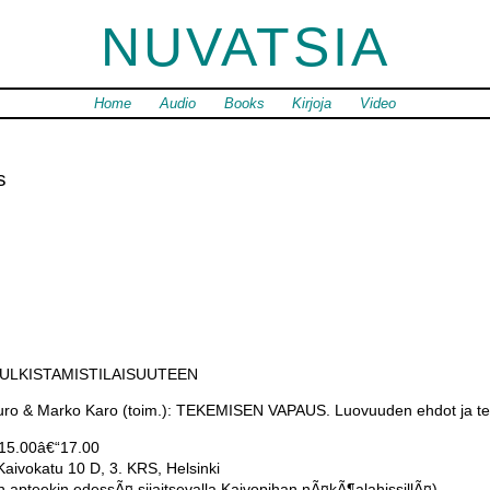
NUVATSIA
Home
Audio
Books
Kirjoja
Video
s
JULKISTAMISTILAISUUTEEN
uro & Marko Karo (toim.): TEKEMISEN VAPAUS. Luovuuden ehdot ja te
 15.00â€“17.00
ivokatu 10 D, 3. KRS, Helsinki
n apteekin edessÃ¤ sijaitsevalla Kaivopihan nÃ¤kÃ¶alahissillÃ¤)