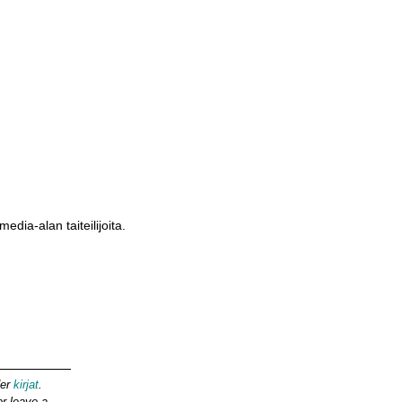
media-alan taiteilijoita.
der
kirjat
.
r leave a