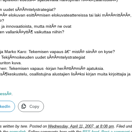
n uudet sÃ¤Ã¤ntelystrategiat?
tÃ¤Ã¤ elokuvan esittÃ¤misen elokuvateattereissa tai laki mÃ¤Ã¤rittÃ¤Ã¤,
Ã¤?
ja innovaatioista, mutta mitÃ¤ ne ovat
nen vallankÃ¤yttÃ¶ vaikuttaa niihin?
ja Marko Karo: Tekemisen vapaus â€“ mistÃ¤ siinÃ¤ on kyse?
 TekijÃ¤noikeuden uudet sÃ¤Ã¤ntelystrategiat
uriton kuva.
en: Tekemisen vapaus -kirjan herÃ¤ttÃ¤miÃ¤ ajatuksia.
Ã¶keskustelu, osallistujina alustajien lisÃ¤ksi kirjan muita kirjoittajia ja 
dessÃ¤
.
nkedIn
Copy
s written by
tere
. Posted on
Wednesday, April 11, 2007, at 8:08 pm
. Filed un
k the
permalink
. Follow comments here with the
RSS feed
.
Post a comment
o