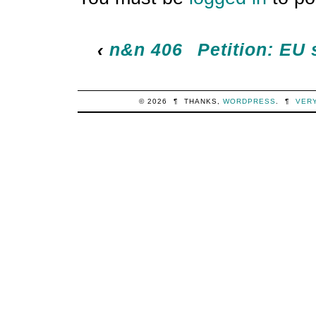
‹
n&n 406
Petition: EU
© 2026
¶
THANKS,
WORDPRESS
.
¶
VER