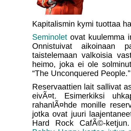
Kapitalismin kymi tuottaa ha
Seminolet
ovat kuulemma int
Onnistuivat aikoinaan p
taistelemaan valkoisia vas
heimo, joka ei ole solmin
“The Unconquered People.”
Reservaattien lait sallivat aso
eivÃ¤t. Esimerkiksi uhka
rahanlÃ¤hde monille reserv
jotka ovat juuri laajentane
Hard Rock CafÃ©-ketjun