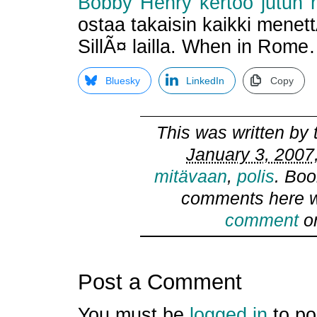
Bobby Henry kertoo jutun
ostaa takaisin kaikki mene
SillÃ¤ lailla. When in Rom
Bluesky
LinkedIn
Copy
This was written by
January 3, 2007
mitävaan
,
polis
. Bo
comments here w
comment
or
Post a Comment
You must be
logged in
to po