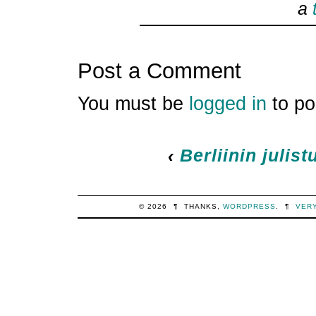
a
Post a Comment
You must be
logged in
to po
‹
Berliinin julist
© 2026
¶
THANKS,
WORDPRESS
.
¶
VER