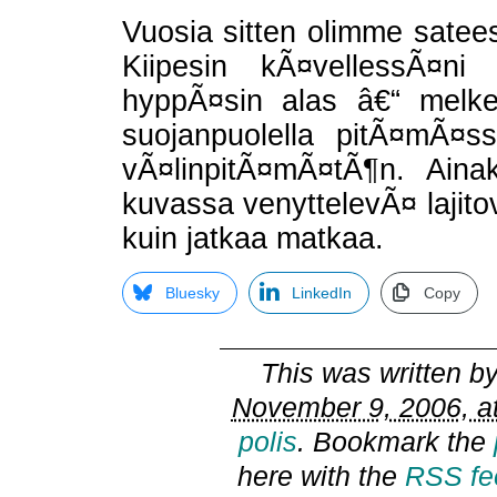
Vuosia sitten olimme satees
Kiipesin kÃ¤vellessÃ¤ni
hyppÃ¤sin alas â€“ melke
suojanpuolella pitÃ¤mÃ¤s
vÃ¤linpitÃ¤mÃ¤tÃ¶n. Ain
kuvassa venyttelevÃ¤ lajito
kuin jatkaa matkaa.
Bluesky
LinkedIn
Copy
This was written b
November 9, 2006, a
polis
. Bookmark the
here with the
RSS fe