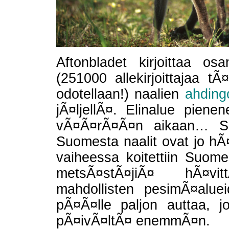
Aftonbladet kirjoittaa o
(251000 allekirjoittajaa t
odotellaan!) naalien
ahding
jÃ¤ljellÃ¤. Elinalue pienen
vÃ¤Ã¤rÃ¤Ã¤n aikaan… Sa
Suomesta naalit ovat jo hÃ¤
vaiheessa koitettiin Suome
metsÃ¤stÃ¤jiÃ¤ hÃ¤vi
mahdollisten pesimÃ¤alue
pÃ¤Ã¤lle paljon auttaa, j
pÃ¤ivÃ¤ltÃ¤ enemmÃ¤n.