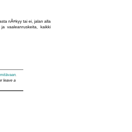
ta nÃ¤kyy tai ei, jalan alla
a vaaleanruskeita, kaikki
mitävaan
.
r leave a