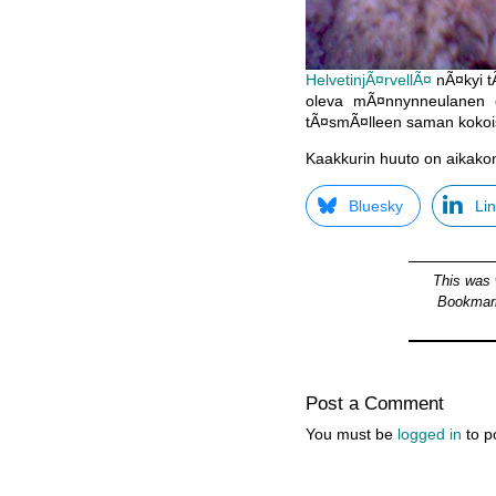
HelvetinjÃ¤rvellÃ¤
nÃ¤kyi tÃ
oleva mÃ¤nnynneulanen on
tÃ¤smÃ¤lleen saman kokoisi
Kaakkurin huuto on aikako
Bluesky
Li
This was 
Bookmar
Post a Comment
You must be
logged in
to p