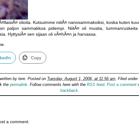
¤llaisiÃ¤ olioita. Kutsuimme niitÃ¤ nanosammakoiksi, koska kuten kuvas
 paljon sammakkoa pidempi. NiitÃ¤ oli mustia, tummanruskeita j
a. HyttysiÃ¤ sen sijaan oli vÃ¤hÃ¤n ja harvassa.
ne.
nkedIn
Copy
written by
tere
. Posted on
Tuesday, August 1, 2006, at 11:56 am
. Filed under
k the
permalink
. Follow comments here with the
RSS feed
.
Post a comment
o
trackback
.
ost a comment.