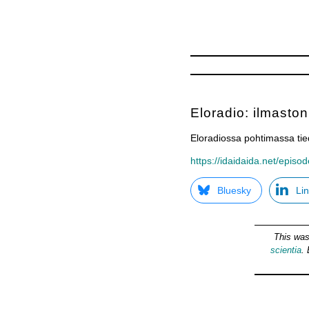
Eloradio: ilmasto
Eloradiossa pohtimassa tie
https://idaidaida.net/epis
Bluesky
Li
This was
scientia
.