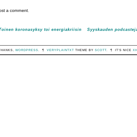
ost a comment.
Toinen koronasyksy toi energiakriisin
Syyskauden podcastej
THANKS,
WORDPRESS
.
¶
VERYPLAINTXT
THEME BY
SCOTT
.
¶
IT'S NICE
X