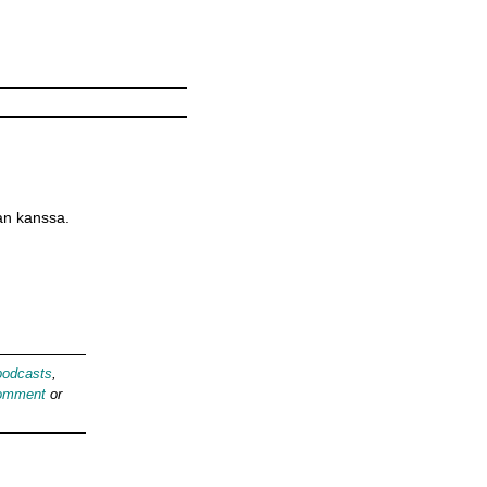
an kanssa.
podcasts
,
comment
or