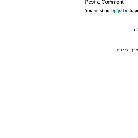
Post a Comment
You must be
logged in
to p
‹
© 2026
¶