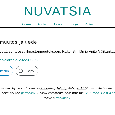
NUVATSIA
Home
Audio
Books
Kirjoja
Video
nmuutos ja tiede
dettä suhteessa ilmastonmuutokseen, Rakel Similän ja Anita Välikanka
odes/eloradio-2022-06-03
nkedIn
Copy
 written by
tere
. Posted on
Thursday, July 7, 2022, at 12:01 pm
. Filed under
 Bookmark the
permalink
. Follow comments here with the
RSS feed
.
Post a 
leave a
trackback
.