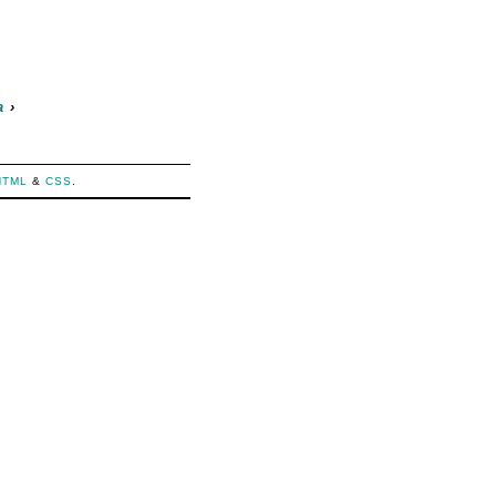
a
›
HTML
&
CSS
.