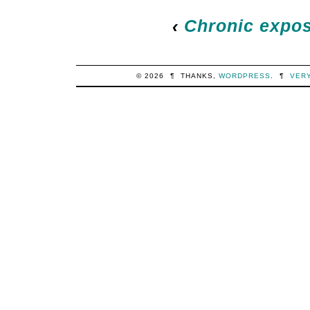
‹
Chronic expo
© 2026
¶
THANKS,
WORDPRESS
.
¶
VER