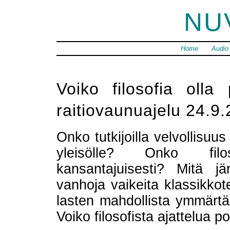
NU
Home
Audio
Voiko filosofia olla
raitiovaunuajelu 24.9.
Onko tutkijoilla velvollisu
yleisölle? Onko filo
kansantajuisesti? Mitä j
vanhoja vaikeita klassikko
lasten mahdollista ymmärtää 
Voiko filosofista ajattelua p