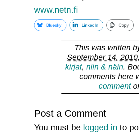
www.netn.fi
Bluesky
LinkedIn
Copy
This was written 
September 14, 2010,
kirjat
,
niin & näin
. Bo
comments here w
comment
or
Post a Comment
You must be
logged in
to po