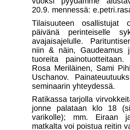
vuoksi pyydämme alustavi
20.9. mennessä: e.petri.rasa
Tilaisuuteen osallistuja
päivänä perinteiselle syk
avajaisajelulle. Parituntis
niin & näin, Gaudeamus ja 
tuoreita painotuotteitaa
Rosa Meriläinen, Sami Pih
Uschanov. Painateuutuuks
seminaarin yhteydessä.
Ratikassa tarjolla virvokkei
jonne palataan klo 18 (s
varikolle); mm. Eiraan j
matkalta voi poistua reitin va