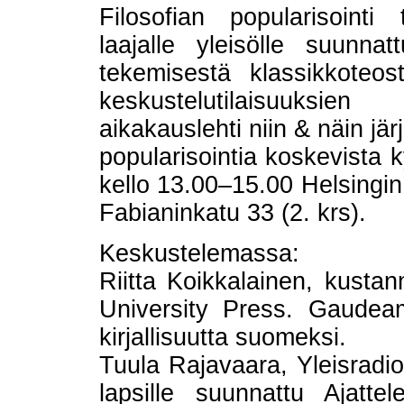
Filosofian popularisointi
laajalle yleisölle suunnat
tekemisestä klassikkoteo
keskustelutilaisuuksie
aikakauslehti niin & näin jä
popularisointia koskevista 
kello 13.00–15.00 Helsingin 
Fabianinkatu 33 (2. krs).
Keskustelemassa:
Riitta Koikkalainen, kusta
University Press. Gaudeamu
kirjallisuutta suomeksi.
Tuula Rajavaara, Yleisradio.
lapsille suunnattu Ajatte