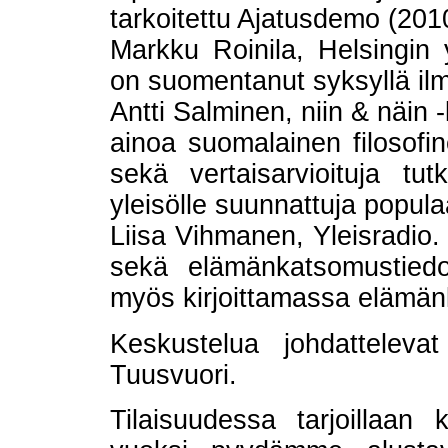
tarkoitettu Ajatusdemo (201
Markku Roinila, Helsingin yl
on suomentanut syksyllä ilm
Antti Salminen, niin & näin 
ainoa suomalainen filosofin
sekä vertaisarvioituja tut
yleisölle suunnattuja populaa
Liisa Vihmanen, Yleisradio. 
sekä elämänkatsomustiedon
myös kirjoittamassa elämänk
Keskustelua johdattelev
Tuusvuori.
Tilaisuudessa tarjoillaan 