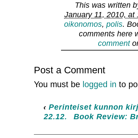
This was written 
January 11, 2010, at
oikonomos
,
polis
. B
comments here w
comment
or
Post a Comment
You must be
logged in
to po
‹
Perinteiset kunnon kir
22.12.
Book Review: Br