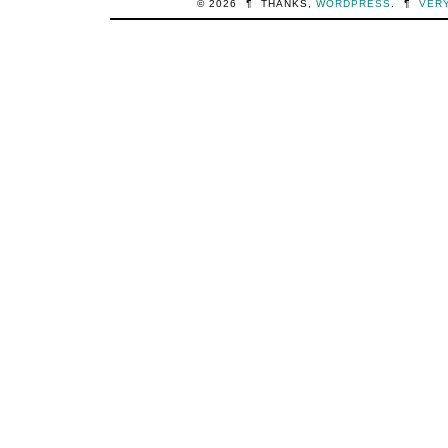
© 2026
¶
THANKS,
WORDPRESS
.
¶
VER