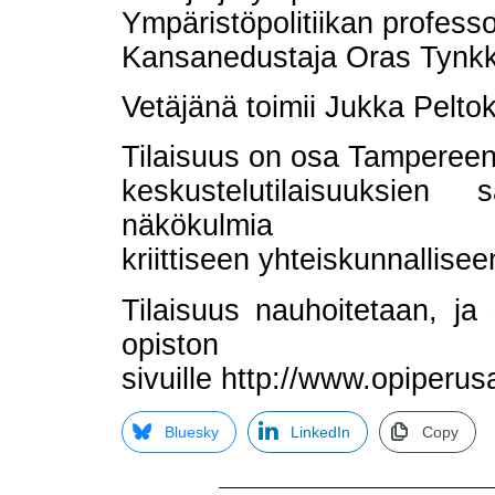
Ympäristöpolitiikan professo
Kansanedustaja Oras Tynk
Vetäjänä toimii Jukka Pelto
Tilaisuus on osa Tampereen
keskustelutilaisuuksien
näkökulmia
kriittiseen yhteiskunnallisee
Tilaisuus nauhoitetaan, j
opiston
sivuille http://www.opiperusa
Bluesky
LinkedIn
Copy