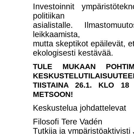
Investoinnit ympäristötekn
politiikan
asialistalle. Ilmastomuu
leikkaamista,
mutta skeptikot epäilevät, e
ekologisesti kestävää.
TULE MUKAAN POHTIM
KESKUSTELUTILAISUUTEE
TIISTAINA 26.1. KLO 1
METSOON!
Keskustelua johdattelevat
Filosofi Tere Vadén
Tutkija ja ympäristöaktivist