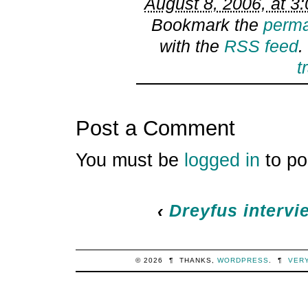
August 8, 2006, at 3
Bookmark the
perma
with the
RSS feed
.
t
Post a Comment
You must be
logged in
to po
‹
Dreyfus intervi
© 2026
¶
THANKS,
WORDPRESS
.
¶
VER