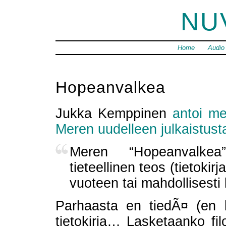
NU
Home
Audio
Hopeanvalkea
Jukka Kemppinen
antoi me
Meren uudelleen julkaistust
Meren “Hopeanvalkea
tieteellinen teos (tietoki
vuoteen tai mahdollisesti
Parhaasta en tiedÃ¤ (en 
tietokirja… Lasketaanko fi