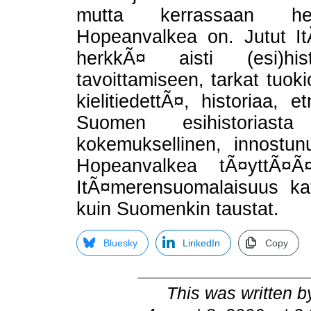
mutta kerrassaan herk
Hopeanvalkea on. Jutut I
herkkÃ¤ aisti (esi)hi
tavoittamiseen, tarkat tuoki
kielitiedettÃ¤, historiaa,
Suomen esihistoriasta
kokemuksellinen, innostun
Hopeanvalkea tÃ¤yttÃ¤Ã
ItÃ¤merensuomalaisuus kat
kuin Suomenkin taustat.
Bluesky
LinkedIn
Copy
This was written 