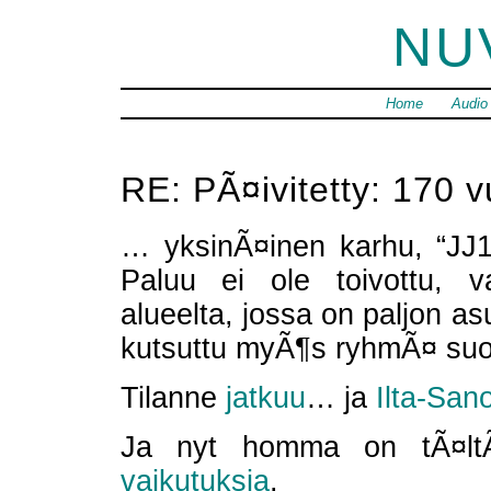
NU
Home
Audio
RE: PÃ¤ivitetty: 170 v
… yksinÃ¤inen karhu, “JJ1”
Paluu ei ole toivottu, 
alueelta, jossa on paljon as
kutsuttu myÃ¶s ryhmÃ¤ suo
Tilanne
jatkuu
… ja
Ilta-San
Ja nyt homma on tÃ¤l
vaikutuksia
.