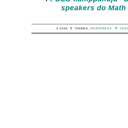
speakers do Math d
© 2026
¶
THANKS,
WORDPRESS
.
¶
VER