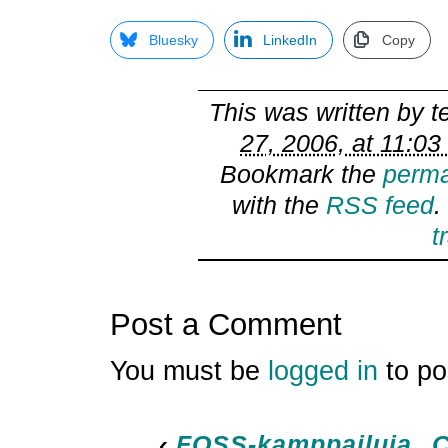
Bluesky
LinkedIn
Copy
This was written by
t
27, 2006, at 11:0
Bookmark the
perma
with the
RSS feed
.
t
Post a Comment
You must be
logged in
to po
‹
FOSS-kamppailuja
C