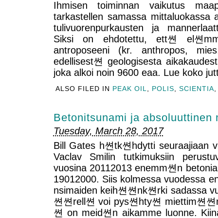
Ihmisen toiminnan vaikutus maap
tarkastellen samassa mittaluokassa
tulivuorenpurkausten ja mannerlaat
Siksi on ehdotettu, ett쎤 el쎤mm
antroposeeni (kr. anthropos, mies
edellisest쎤 geologisesta aikakaude
joka alkoi noin 9600 eaa. Lue koko ju
ALSO FILED IN
PEAK OIL
,
POLIS
,
SCIENTIA
Betonitsunami ja absoluuttinen
Tuesday, March 28, 2017
Bill Gates h쎤tk쎤hdytti seuraajiaan v
Vaclav Smilin tutkimuksiin perustu
vuosina 20112013 enemm쎤n betonia k
19012000. Siis kolmessa vuodessa 
nsimaiden keih쎤쎤nk쎤rki sadassa 
쎤쎤rell쎤 voi pys쎤hty쎤 miettim쎤쎤n mo
쎤 on meid쎤n aikamme luonne. Kiina