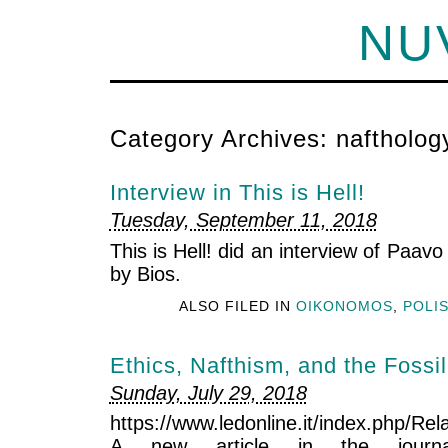
NU
Category Archives:
naftholog
Interview in This is Hell!
Tuesday, September 11, 2018
This is Hell! did an interview of Paa
by Bios.
ALSO FILED IN
OIKONOMOS
,
POLI
Ethics, Nafthism, and the Fossi
Sunday, July 29, 2018
https://www.ledonline.it/index.php/Rel
A new article in the journa