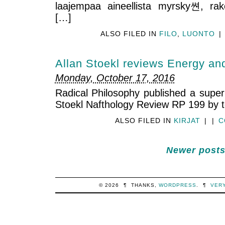
laajempaa aineellista myrsky쎤, rak
[…]
ALSO FILED IN
FILO
,
LUONTO
|
Allan Stoekl reviews Energy an
Monday, October 17, 2016
Radical Philosophy published a super
Stoekl Nafthology Review RP 199 by 
ALSO FILED IN
KIRJAT
|
|
C
Newer posts
© 2026
¶
THANKS,
WORDPRESS
.
¶
VER