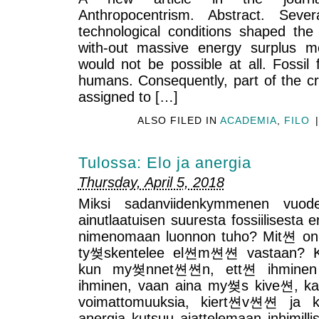
Anthropocentrism. Abstract. Seve
technological conditions shaped the
with-out massive energy surplus m
would not be possible at all. Fossil
humans. Consequently, part of the cre
assigned to […]
ALSO FILED IN
ACADEMIA
,
FILO
|
Tulossa: Elo ja anergia
Thursday, April 5, 2018
Miksi sadanviidenkymmenen vuod
ainutlaatuisen suuresta fossiilisesta
nimenomaan luonnon tuho? Mit쎤 on 
ty쎶skentelee el쎤m쎤쎤 vastaan? 
kun my쎶nnet쎤쎤n, ett쎤 ihminen e
ihminen, vaan aina my쎶s kive쎤, kas
voimattomuuksia, kiert쎤v쎤쎤 ja k
anergia kutsuu ajattelemaan inhimill