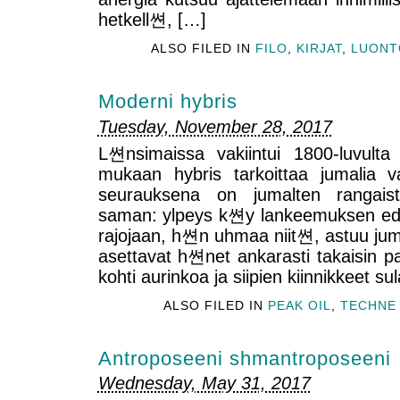
hetkell쎤, […]
ALSO FILED IN
FILO
,
KIRJAT
,
LUONT
Moderni hybris
Tuesday, November 28, 2017
L쎤nsimaissa vakiintui 1800-luvulta
mukaan hybris tarkoittaa jumalia v
seurauksena on jumalten rangais
saman: ylpeys k쎤y lankeemuksen ede
rajojaan, h쎤n uhmaa niit쎤, astuu jumal
asettavat h쎤net ankarasti takaisin p
kohti aurinkoa ja siipien kiinnikkeet 
ALSO FILED IN
PEAK OIL
,
TECHNE
Antroposeeni shmantroposeeni
Wednesday, May 31, 2017