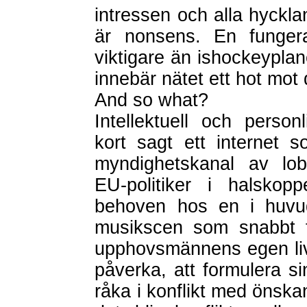
intressen och alla hycklan
är nonsens. En fungera
viktigare än ishockeypla
innebär nätet ett hot mot
And so what?
Intellektuell och person
kort sagt ett internet s
myndighetskanal av lob
EU-politiker i halskopp
behoven hos en i huvudsa
musikscen som snabbt för
upphovsmännens egen livst
påverka, att formulera s
råka i konflikt med önska