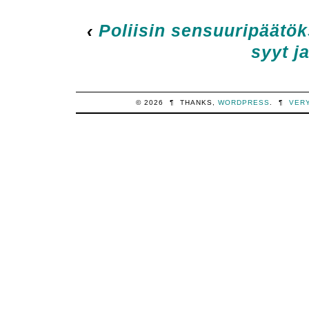
‹
Poliisin sensuuripäätök
syyt j
© 2026
¶
THANKS,
WORDPRESS
.
¶
VER