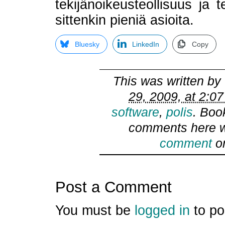
tekijänoikeusteollisuus ja 
sittenkin pieniä asioita.
Bluesky
LinkedIn
Copy
This was written by
29, 2009, at 2:0
software
,
polis
. Boo
comments here w
comment
or
Post a Comment
You must be
logged in
to po