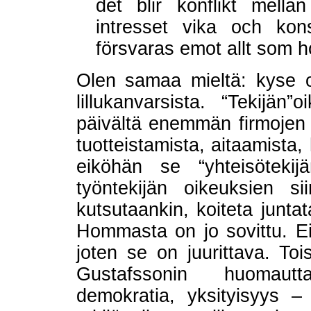
det blir konflikt mella
intresset vika och kons
försvaras emot allt som h
Olen samaa mieltä: kyse o
lillukanvarsista. “Tekijän
päivältä enemmän firmojen o
tuotteistamista, aitaamista,
eiköhän se “yhteisötekij
työntekijän oikeuksien sii
kutsutaankin, koiteta juntat
Hommasta on jo sovittu. Ei 
joten se on juurittava. To
Gustafssonin huomautt
demokratia, yksityisyys – 