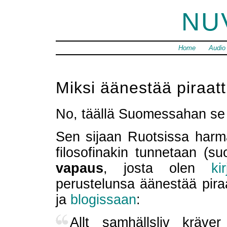
NU
Home
Audio
Miksi äänestää piraatt
No, täällä Suomessahan se e
Sen sijaan Ruotsissa harm
filosofinakin tunnetaan (
vapaus
, josta olen
ki
perustelunsa äänestää pira
ja
blogissaan
:
Allt samhällsliv kräve