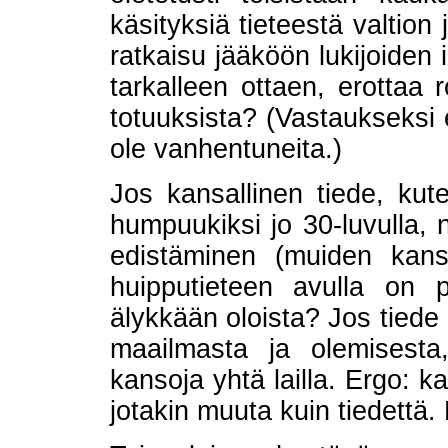
käsityksiä tieteestä valtio
ratkaisu jääköön lukijoiden 
tarkalleen ottaen, erottaa 
totuuksista? (Vastaukseksi ei
ole vanhentuneita.)
Jos kansallinen tiede, kuten
humpuukiksi jo 30-luvulla,
edistäminen (muiden kans
huipputieteen avulla on po
älykkään oloista? Jos tiede 
maailmasta ja olemisesta
kansoja yhtä lailla. Ergo: k
jotakin muuta kuin tiedettä.