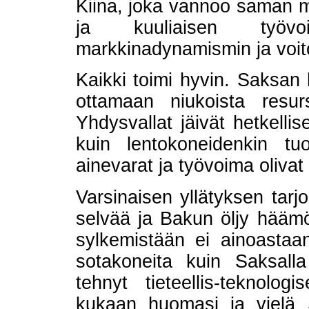
Kiina, joka vannoo saman ma
ja kuuliaisen työvoi
markkinadynamismin ja voito
Kaikki toimi hyvin. Saksan 
ottamaan niukoista resurs
Yhdysvallat jäivät hetkellis
kuin lentokoneidenkin tu
ainevarat ja työvoima oliva
Varsinaisen yllätyksen tarjoi
selvää ja Bakun öljy häämött
sylkemistään ei ainoast
sotakoneita kuin Saksalla
tehnyt tieteellis-teknolog
kukaan huomasi ja vielä