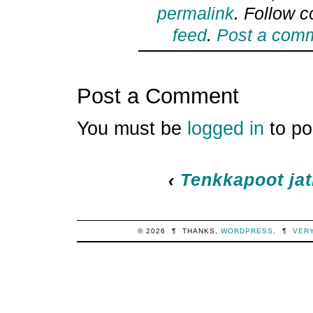
permalink
. Follow 
feed
.
Post a com
Post a Comment
You must be
logged in
to po
‹
Tenkkapoot ja
© 2026
¶
THANKS,
WORDPRESS
.
¶
VER