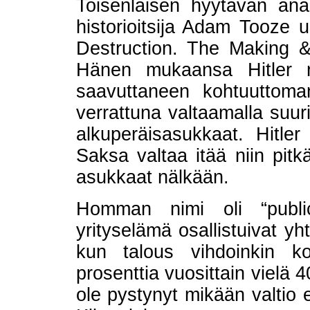
Toisenlaisen hyytävän an
historioitsija Adam Tooze
Destruction. The Making 
Hänen mukaansa Hitler nä
saavuttaneen kohtuuttom
verrattuna valtaamalla suur
alkuperäisasukkaat. Hitler 
Saksa valtaa itää niin pitk
asukkaat nälkään.
Homman nimi oli “public-
yrityselämä osallistuivat yht
kun talous vihdoinkin k
prosenttia vuosittain vielä 
ole pystynyt mikään valtio 