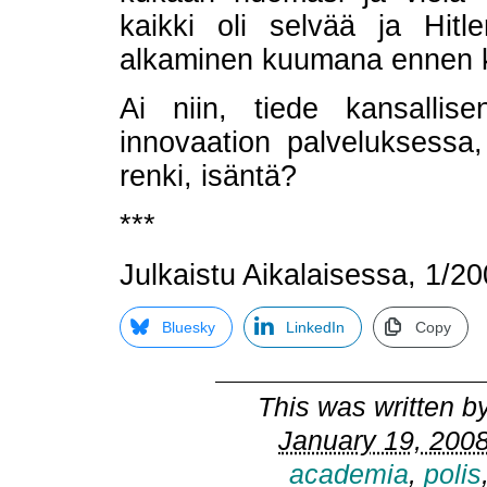
kaikki oli selvää ja Hitl
alkaminen kuumana ennen kui
Ai niin, tiede kansallise
innovaation palveluksessa
renki, isäntä?
***
Julkaistu Aikalaisessa, 1/20
Bluesky
LinkedIn
Copy
This was written b
January 19, 2008
academia
,
polis