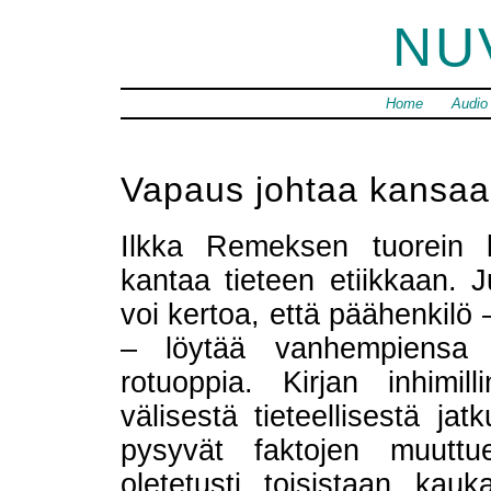
NU
Home
Audio
Vapaus johtaa kansaa
Ilkka Remeksen tuorein b
kantaa tieteen etiikkaan.
voi kertoa, että päähenkilö 
– löytää vanhempiensa 
rotuoppia. Kirjan inhimil
välisestä tieteellisestä ja
pysyvät faktojen muuttu
oletetusti toisistaan kauk