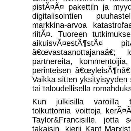
pistÃ¤Ã¤ pakettiin ja myy
digitalisointien puuhast
markkina-arvoa katastrofa
riitÃ¤. Tuoreen tutkimuk
aikuisvÃ¤estÃ¶stÃ¤ p
â€œvastaanottajanaâ€
partnereita, kommentoijia, k
perinteisen â€œyleisÃ¶nâ€
Vaikka sitten yksityisyyden 
tai taloudellisella romahduks
Kun julkisilla varoilla 
tolkuttomia voittoja kerÃ¤Ã¤
Taylor&Francisille, jotta 
takaisin, kierii Kant Mar