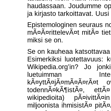
haudassaan. Joudumme ope
ja kirjasto tarkoittavat. Uus
Epistemologinen seuraus no1:
mÃ¤Ã¤rittelevÃ¤t mitÃ¤ tie
miksi se on.
Se on kauheaa katsottavaa n
Esimerkiksi luotettavuus: ku
Wikipedia.org’in? Jo jon
luetuimman Inter
kÃ¤yttÃ¤jÃ¤mÃ¤Ã¤rÃ¤t 
todennÃ¤kÃ¶istÃ¤, ett
wikipedioita) pÃ¤ivittÃ
miljoonista ihmisistÃ¤ pit