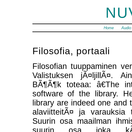
NU
Home
Audio
Filosofia, portaali
Filosofian tuuppaminen ve
Valistuksen jÃ¤ljillÃ¤. A
BÃ¶Ã¶k toteaa: â€The in
software of the library. H
library are indeed one and t
alaviitteitÃ¤ ja varauksia
Suurin osa maailman ihmis
suurin osa joka kÃ¤