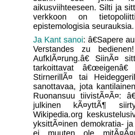
aikusviihteeseen. Silti ja s
verkkoon on tietopolii
epistemologisia seurauksia.
Ja Kant sanoi
: â€Sapere a
Verstandes zu bedienen
AufklÃ¤rung.â€ SiinÃ¤ si
tarkoittavat â€œeigenâ€
StirnerillÃ¤ tai Heideggeri
sanottavaa, jota kantilaine
Ruonansuu tiivistÃ¤Ã¤: â
julkinen kÃ¤yttÃ¶ sii
Wikipedia.org keskustelusi
yksittÃ¤inen demokratia- ja
ei muuten ole mitÃ¤Ã¤n 