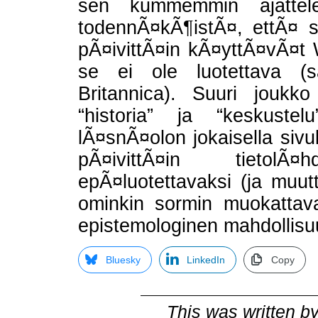
sen kummemmin ajattele
todennÃ¤kÃ¶istÃ¤, ettÃ¤ s
pÃ¤ivittÃ¤in kÃ¤yttÃ¤vÃ¤t 
se ei ole luotettava (sa
Britannica). Suuri jouk
“historia” ja “keskustel
lÃ¤snÃ¤olon jokaisella sivu
pÃ¤ivittÃ¤in tietolÃ
epÃ¤luotettavaksi (ja muuttuv
ominkin sormin muokattava
epistemologinen mahdollis
Bluesky
LinkedIn
Copy
This was written b