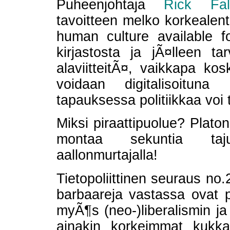
Puheenjohtaja
Rick Fal
tavoitteen melko korkealent
human culture available f
kirjastosta ja jÃ¤lleen tar
alaviitteitÃ¤, vaikkapa ko
voidaan digitalisoituna
tapauksessa politiikkaa voi
Miksi piraattipuolue? Platon
montaa sekuntia taju
aallonmurtajalla!
Tietopoliittinen seuraus no.2
barbaareja vastassa ovat pai
myÃ¶s (neo-)liberalismin j
ainakin korkeimmat kukkas