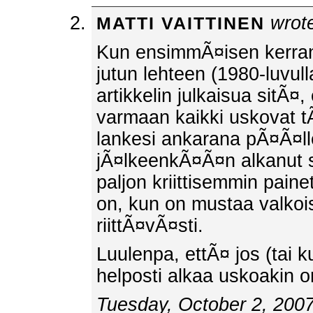
wrot
MATTI VAITTINEN
Kun ensimmÃ¤isen kerran
jutun lehteen (1980-luvul
artikkelin julkaisua sitÃ
varmaan kaikki uskovat 
lankesi ankarana pÃ¤Ã¤ll
jÃ¤lkeenkÃ¤Ã¤n alkanut 
paljon kriittisemmin paine
on, kun on mustaa valkois
riittÃ¤vÃ¤sti.
Luulenpa, ettÃ¤ jos (tai ku
helposti alkaa uskoakin o
Tuesday, October 2, 2007