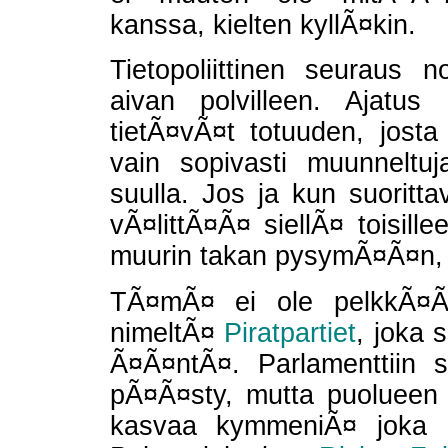
kanssa, kielten kyllÃ¤kin.
Tietopoliittinen seuraus 
aivan polvilleen. Ajatus 
tietÃ¤vÃ¤t totuuden, josta 
vain sopivasti muunneltuj
suulla. Jos ja kun suoritta
vÃ¤littÃ¤Ã¤ siellÃ¤ toisille
muurin takan pysymÃ¤Ã¤n, e
TÃ¤mÃ¤ ei ole pelkkÃ¤Ã¤
nimeltÃ¤
Piratpartiet
, joka 
Ã¤Ã¤ntÃ¤. Parlamenttiin 
pÃ¤Ã¤sty, mutta puolueen
kasvaa kymmeniÃ¤ joka kv