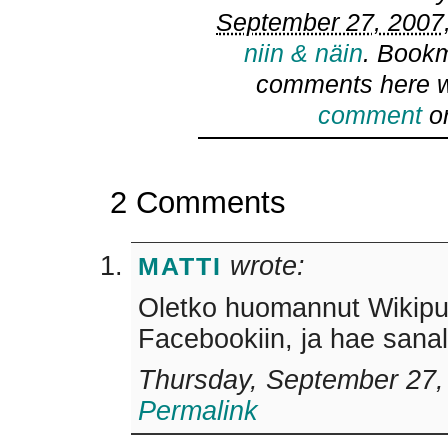
September 27, 2007,
niin & näin
. Book
comments here w
comment
or
2 Comments
wrote:
MATTI
Oletko huomannut Wikipu
Facebookiin, ja hae sanal
Thursday, September 27,
Permalink