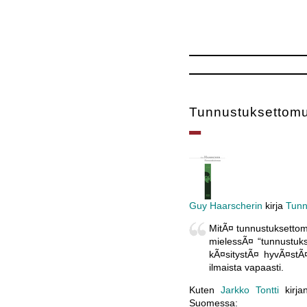
Tunnustuksettom
Guy Haarscherin
kirja
Tunn
MitÃ¤ tunnustuksettomu
mielessÃ¤ “tunnustuk
kÃ¤sitystÃ¤ hyvÃ¤stÃ¤
ilmaista vapaasti.
Kuten
Jarkko Tontti
kirjan
Suomessa: