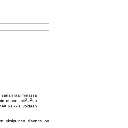
 on sanan laajimmassa
min ottaen mitÃ¤Ã¤n
itÃ¤ kaikkia voidaan
ten yksipuinen tilannne on