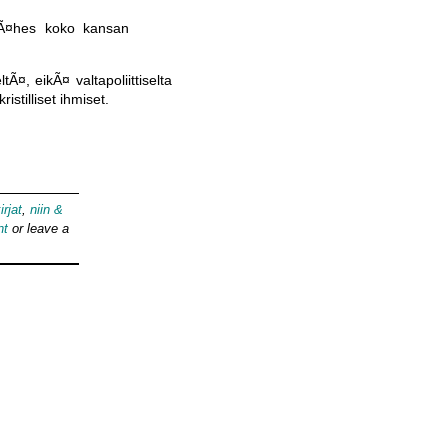
, lÃ¤hes koko kansan
Ã¤, eikÃ¤ valtapoliittiselta
istilliset ihmiset.
irjat
,
niin &
nt
or leave a