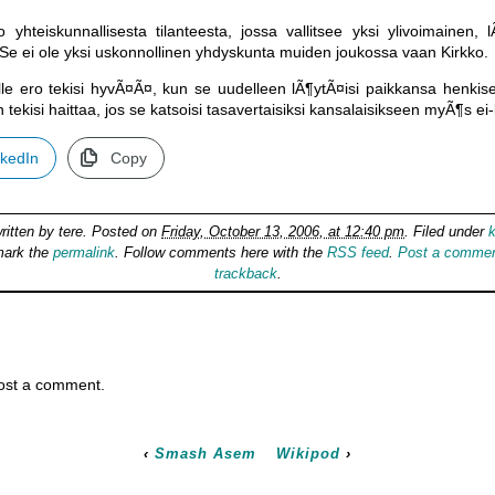
o yhteiskunnallisesta tilanteesta, jossa vallitsee yksi ylivoimainen
Se ei ole yksi uskonnollinen yhdyskunta muiden joukossa vaan Kirkko.
lle ero tekisi hyvÃ¤Ã¤, kun se uudelleen lÃ¶ytÃ¤isi paikkansa henkiselt
 tekisi haittaa, jos se katsoisi tasavertaisiksi kansalaisikseen myÃ¶s ei-kr
nkedIn
Copy
ritten by
tere
. Posted on
Friday, October 13, 2006, at 12:40 pm
. Filed under
k
mark the
permalink
. Follow comments here with the
RSS feed
.
Post a comme
trackback
.
ost a comment.
‹
Smash Asem
Wikipod
›