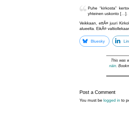
Puhe “kirkosta” kerto
yhteinen uskonto […]. 
Veikkaan, ettÃ¤ juuri Kirko
alueelta. EikÃ¤ valtiollekaan
Bluesky
Li
This was w
näin
. Book
Post a Comment
You must be
logged in
to p