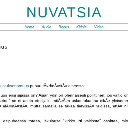
NUVATSIA
Home
Audio
Books
Kirjoja
Video
uus
ustuksettomuus
puhuu tÃ¤rkeÃ¤stÃ¤ aiheesta:
us ensi sijassa on? Asian ydin on olennaisesti poliittinen: jos valtio
seton” se ei aseta etusijalle mitÃ¤Ã¤n uskontokuntaa eikÃ¤ yleisem
 elÃ¤mÃ¤stÃ¤, mutta samalla se takaa tietyissÃ¤ rajoissa, ettÃ¤ ni
 esipuheessa toteaa, iskulause “kirkko irti valtiosta” osoittaa, mi